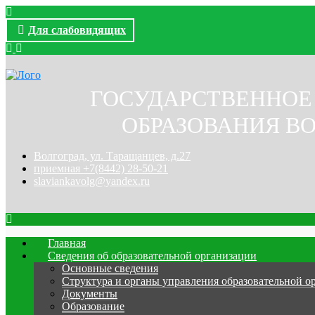
Для слабовидящих
ГОСУДАРСТВЕННОЕ
ОБРАЗОВАНИЯ ВО
Волгоград, ул. Таращанцев, д.27
приемная +7(8442) 28-50-21
slaviankavolg@yandex.ru
Главная
Сведения об образовательной организации
Основные сведения
Структура и органы управления образовательной о
Документы
Образование