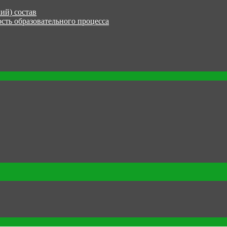
ий) состав
сть образовательного процесса