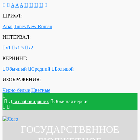
A
A
A
Ц
Ц
Ц
Ц
ШРИФТ:
Arial
Times New Roman
ИНТЕРВАЛ:
х1
х1.5
х2
КЕРНИНГ:
Обычный
Средний
Большой
ИЗОБРАЖЕНИЯ:
Черно-белые
Цветные
Для слабовидящих
Обычная версия
ГОСУДАРСТВЕННОЕ