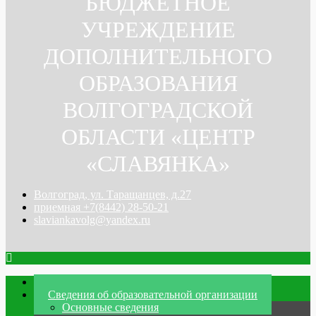
БЮДЖЕТНОЕ
УЧРЕЖДЕНИЕ
ДОПОЛНИТЕЛЬНОГО
ОБРАЗОВАНИЯ
ВОЛГОГРАДСКОЙ
ОБЛАСТИ «ЦЕНТР
«СЛАВЯНКА»
Волгоград, ул. Таращанцев, д.27
приемная +7(8442) 28-50-21
slaviankavolg@yandex.ru
Главная
Сведения об образовательной организации
Основные сведения