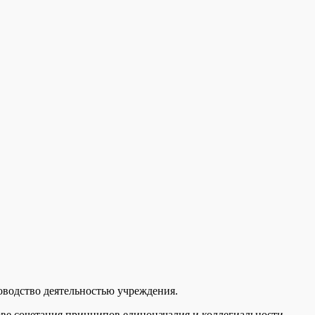
водство деятельностью учреждения.
ве сочетания принципов единоначалия и коллегиальности.