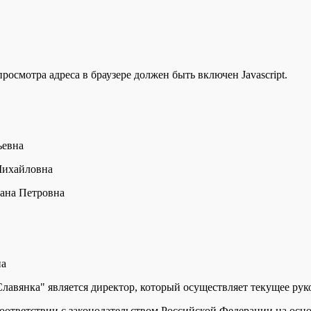
осмотра адреса в браузере должен быть включен Javascript.
ьевна
Михайловна
лана Петровна
на
янка" является директор, который осуществляет текущее руко
ответствии с законодательством Российской Федерации на осно