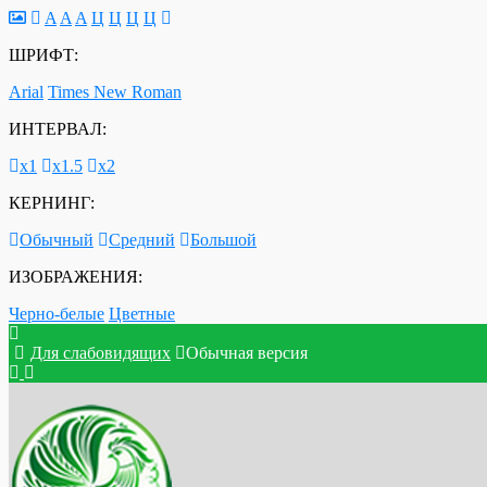
A
A
A
Ц
Ц
Ц
Ц
ШРИФТ:
Arial
Times New Roman
ИНТЕРВАЛ:
х1
х1.5
х2
КЕРНИНГ:
Обычный
Средний
Большой
ИЗОБРАЖЕНИЯ:
Черно-белые
Цветные
Для слабовидящих
Обычная версия