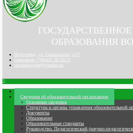
ГОСУДАРСТВЕННОЕ
ОБРАЗОВАНИЯ ВО
Волгоград, ул. Таращанцев, д.27
приемная +7(8442) 28-50-21
slaviankavolg@yandex.ru
Главная
Сведения об образовательной организации
Основные сведения
Структура и органы управления образовательной о
Документы
Образование
Образовательные стандарты
Руководство. Педагогический (научно-педагогическ