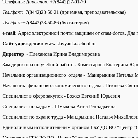
Телефоны:
Директор:
+7(8442)27-01-70
Тел./факс
:+7(8442)28-50-21 (приемная, преподавательская)
Тел./факс
:+7(8442)28-50-86 (бухгалтерия)
e-mail:
Адрес электронной почты защищен от спам-ботов. Для пр
Сайт учреждения:
www.slavyanka-school.ru
Директор
- Плеханова Ирина Владимировна
Зам.директора по учебной работе - Комиссарова Екатерина Юр
Начальник организационного отдела - Мандрыкина Наталья 
Начальник финансово-экономического отдела - Пекшева Свет
Специалист в сфере закупок - Божко Евгений Юрьевич
Специалист по кадрам - Шмыкова Анна Геннадьевна
Специалист по охране труда - Мандрыкина Наталья Михайлов
Единоличным исполнительным органом ГБУ ДО ВО "Центр "Слав
Управление ГБУ ДО ВО "Центр "Славянка" осуществляется в со