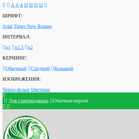
A
A
A
Ц
Ц
Ц
Ц
ШРИФТ:
Arial
Times New Roman
ИНТЕРВАЛ:
х1
х1.5
х2
КЕРНИНГ:
Обычный
Средний
Большой
ИЗОБРАЖЕНИЯ:
Черно-белые
Цветные
Для слабовидящих
Обычная версия