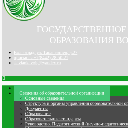
ГОСУДАРСТВЕННОЕ
ОБРАЗОВАНИЯ ВО
Волгоград, ул. Таращанцев, д.27
приемная +7(8442) 28-50-21
slaviankavolg@yandex.ru
Главная
Сведения об образовательной организации
Основные сведения
Структура и органы управления образовательной о
Документы
Образование
Образовательные стандарты
Руководство. Педагогический (научно-педагогическ