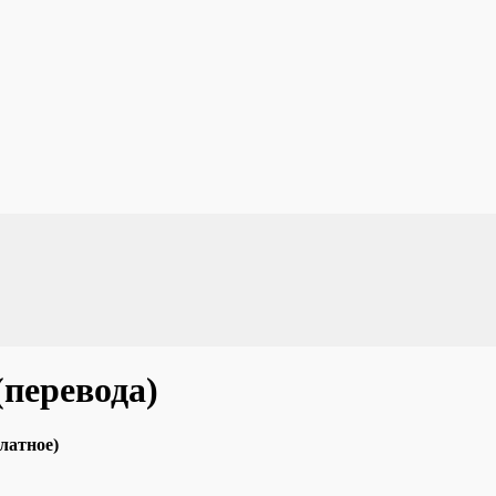
(перевода)
платное)